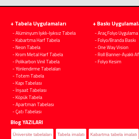
+ Tabela Uygulamaları
+ Baskı Uygulamal
- Alüminyum Işıklı-Işıksız Tabela
- Araç Folyo Uygulama
- Kabartma Harf Tabela
- Folyo/Branda Baskı
- Neon Tabela
- One Way Vision
- Krom Metal Harf Tabela
- Roll Banner-Ayaklı Af
- Polikarbon Vinil Tabela
- Folyo Kesim
- Yönlendirme Tabelaları
- Totem Tabela
- Kapı Tabelası
- İnşaat Tabelası
- Köpük Tabela
- Apartman Tabelası
- Çatı Tabelası
Blog YAZILARI
Üniversite tabelaları
Tabela imalatı
Kabartma tabela imalatı