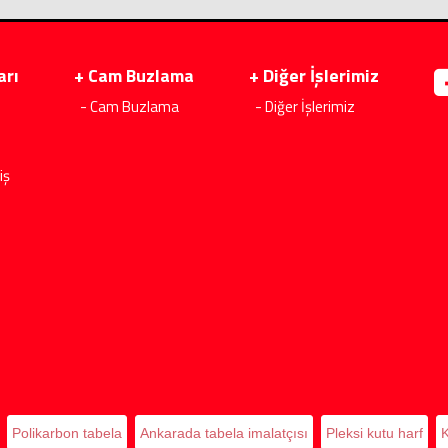
arı
+ Cam Buzlama
+ Diğer İşlerimiz
- Cam Buzlama
- Diğer İşlerimiz
iş
Polikarbon tabela
Ankarada tabela imalatçısı
Pleksi kutu harf
K