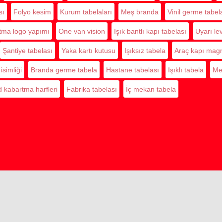
sı
Folyo kesim
Kurum tabelaları
Meş branda
Vinil germe tabel
tma logo yapımı
One van vision
Işık bantlı kapı tabelası
Uyarı lev
Şantiye tabelası
Yaka kartı kutusu
Işıksız tabela
Araç kapı magn
isimliği
Branda germe tabela
Hastane tabelası
Işıklı tabela
Met
 kabartma harfleri
Fabrika tabelası
İç mekan tabela