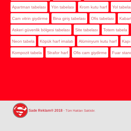
Apartman tabelası
Yön tabelası
Krom kutu harf
Yol tabela
Cam vitrin giydirme
Bina giriş tabelası
Ofis tabelası
Kabar
Askeri güvenlik bölgesi tabelası
Site tabelası
Totem tabela
Neon tabela
Köpük harf imalatı
Alüminyum kutu harf
Kapı 
Kompozit tabela
Strafor harf
Ofis cam giydirme
Fuar stand
Sade Reklam® 2018
- Tüm Hakları Saklıdır.