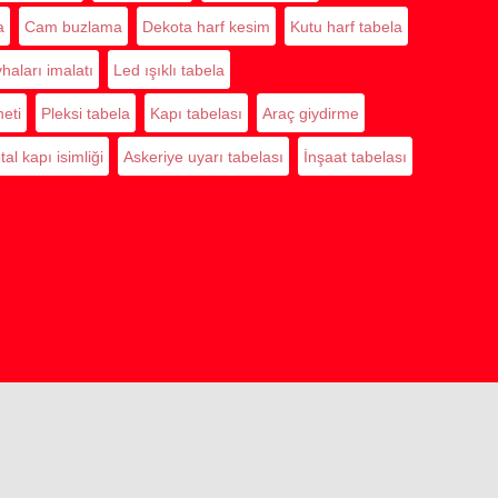
a
Cam buzlama
Dekota harf kesim
Kutu harf tabela
haları imalatı
Led ışıklı tabela
eti
Pleksi tabela
Kapı tabelası
Araç giydirme
al kapı isimliği
Askeriye uyarı tabelası
İnşaat tabelası