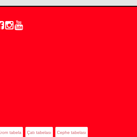
rom tabela
Çatı tabelası
Cephe tabelası