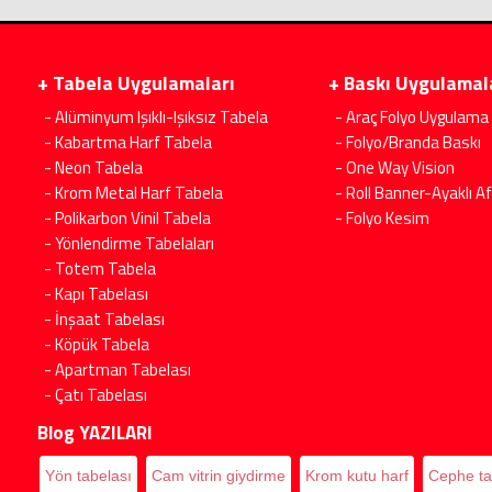
+ Tabela Uygulamaları
+ Baskı Uygulamal
- Alüminyum Işıklı-Işıksız Tabela
- Araç Folyo Uygulama
- Kabartma Harf Tabela
- Folyo/Branda Baskı
- Neon Tabela
- One Way Vision
- Krom Metal Harf Tabela
- Roll Banner-Ayaklı Af
- Polikarbon Vinil Tabela
- Folyo Kesim
- Yönlendirme Tabelaları
- Totem Tabela
- Kapı Tabelası
- İnşaat Tabelası
- Köpük Tabela
- Apartman Tabelası
- Çatı Tabelası
Blog YAZILARI
Yön tabelası
Cam vitrin giydirme
Krom kutu harf
Cephe ta