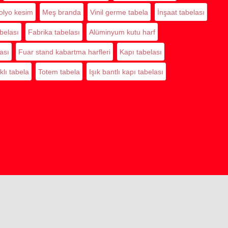
olyo kesim
Meş branda
Vinil germe tabela
İnşaat tabelası
abelası
Fabrika tabelası
Alüminyum kutu harf
ası
Fuar stand kabartma harfleri
Kapı tabelası
klı tabela
Totem tabela
Işık bantlı kapı tabelası