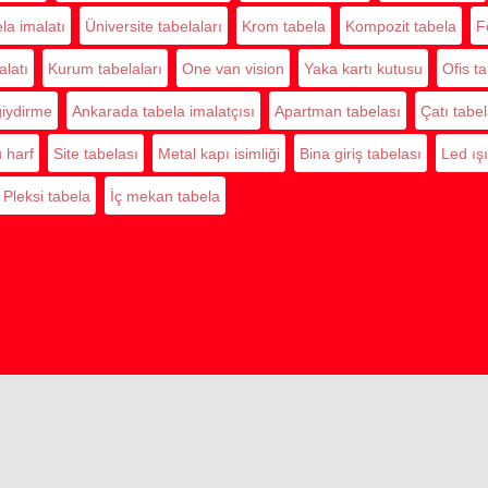
la imalatı
Üniversite tabelaları
Krom tabela
Kompozit tabela
F
alatı
Kurum tabelaları
One van vision
Yaka kartı kutusu
Ofis t
giydirme
Ankarada tabela imalatçısı
Apartman tabelası
Çatı tabel
u harf
Site tabelası
Metal kapı isimliği
Bina giriş tabelası
Led ışı
Pleksi tabela
İç mekan tabela