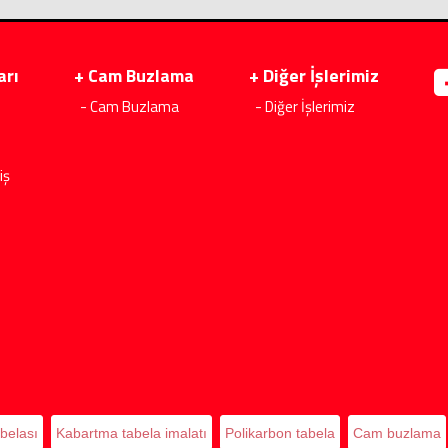
arı
+ Cam Buzlama
+ Diğer İşlerimiz
- Cam Buzlama
- Diğer İşlerimiz
iş
belası
Kabartma tabela imalatı
Polikarbon tabela
Cam buzlama