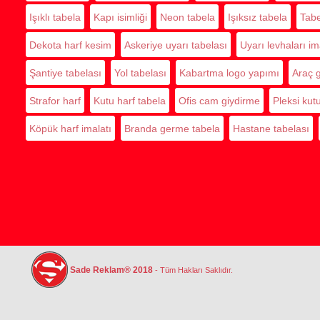
Işıklı tabela
Kapı isimliği
Neon tabela
Işıksız tabela
Tabe
Dekota harf kesim
Askeriye uyarı tabelası
Uyarı levhaları im
Şantiye tabelası
Yol tabelası
Kabartma logo yapımı
Araç 
Strafor harf
Kutu harf tabela
Ofis cam giydirme
Pleksi kut
Köpük harf imalatı
Branda germe tabela
Hastane tabelası
Sade Reklam® 2018
- Tüm Hakları Saklıdır.