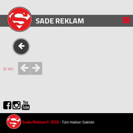
SADE
REKLAM
İD NO:
Sade Reklam® 2018
- Tüm Hakları Saklıdır.