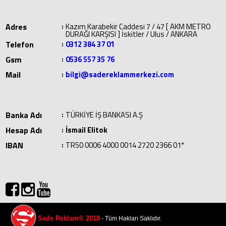
Adres
:
Kazım Karabekir Caddesi 7 / 47 [ AKM METRO
DURAĞI KARŞISI ] İskitler / Ulus / ANKARA
Telefon
:
0312 384 37 01
Gsm
:
0536 557 35 76
Mail
:
bilgi@sadereklammerkezi.com
Banka Adı
:
TÜRKİYE İŞ BANKASI A.Ş
Hesap Adı
:
İsmail Elitok
IBAN
:
TR50 0006 4000 0014 2720 2366 01*
Sade Reklam® 2018
- Tüm Hakları Saklıdır.