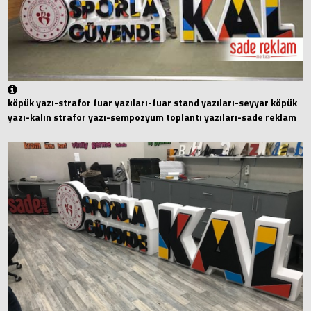
köpük yazı-strafor fuar yazıları-fuar stand yazıları-seyyar köpük
yazı-kalın strafor yazı-sempozyum toplantı yazıları-sade reklam